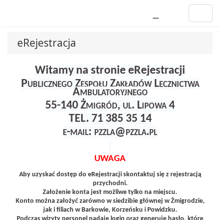
eRejestracja
Witamy na stronie eRejestracji
Publicznego Zespołu Zakładów Lecznictwa
Ambulatoryjnego
55-140 Żmigród, ul. Lipowa 4
TEL. 71 385 35 14
e-mail: pzzla@pzzla.pl
UWAGA
Aby uzyskać dostęp do eRejestracji skontaktuj się z rejestracją
przychodni.
Założenie konta jest możliwe tylko na miejscu.
Konto można założyć zarówno w siedzibie głównej w Żmigrodzie,
jak i filiach w Barkowie, Korzeńsku i Powidzku.
Podczas wizyty personel nadaje login oraz generuje hasło, które